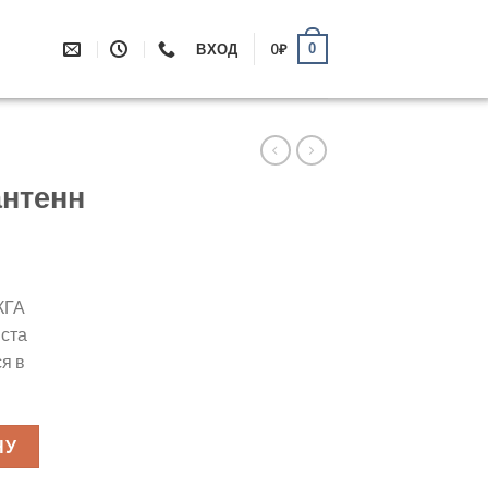
0
ВХОД
0
₽
антенн
КГА
иста
я в
ание антенн
НУ