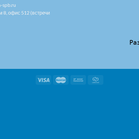
-spb.ru
 8, офис 512 (встречи
Ра