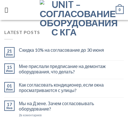
Skip
0
to
content
LATEST POSTS
Скидка 10% на согласование до 30 июня
21
Июн
Мне прислали предписание на демонтаж
15
Июн
оборудования, что делать?
Как согласовать кондиционер, если окна
01
Июн
просматриваются с улицы?
Мы на Дзене. Зачем согласовывать
17
Янв
оборудование?
2s
коментариев