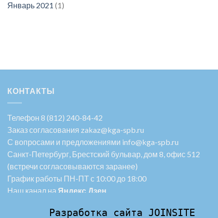
Январь 2021
(1)
КОНТАКТЫ
Телефон
8 (812) 240-84-42
Заказ согласования zakaz@kga-spb.ru
С вопросами и предложениями info@kga-spb.ru
Санкт-Петербург, Брестский бульвар, дом 8, офис 512
(встречи согласовываются заранее)
График работы ПН-ПТ с 10:00 до 18:00
Наш канал на
Яндекс.Дзен
Политика конфиденциальности
Разработка сайта 
JOINSITE